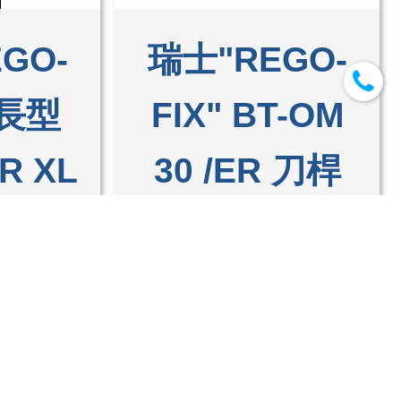
GO-
瑞士"REGO-
特長型
FIX" BT-OM
ER XL
30 /ER 刀桿
桿
(無驅動槽)
細商品
詳細商品