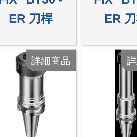
ER 刀桿
ER 
詳細商品
詳