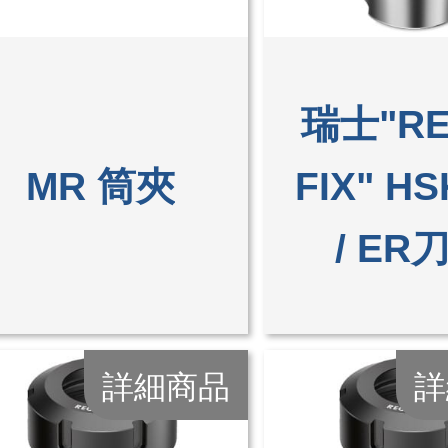
瑞士"RE
MR 筒夾
FIX" HS
/ ER
詳細商品
詳