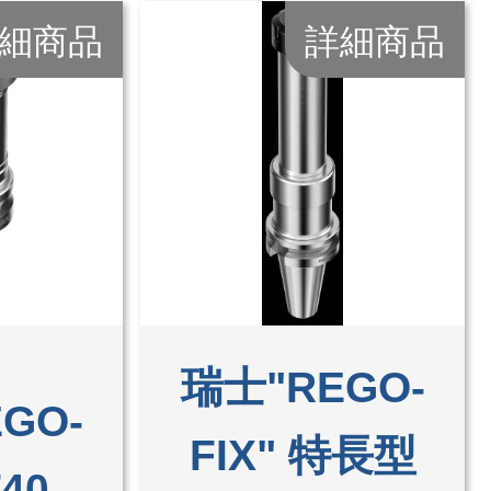
細商品
詳細商品
瑞士"REGO-
GO-
FIX" 特長型
40 -