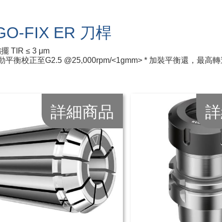
GO-FIX ER 刀桿
 TIR ≤ 3 μm
%動平衡校正至G2.5 @25,000rpm/<1gmm> * 加裝平衡還，最高轉
詳細商品
詳