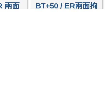
ER 兩面
BT+50 / ER兩面拘
桿
束刀桿
地址｜
242新北市新莊區五權一路7號5號樓之2
電話｜
886-2-22990742