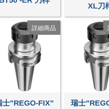
BT50 -ER 刀桿
XL刀
詳細商品
士"REGO-FIX"
瑞士"REGO