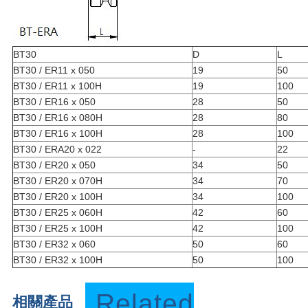
BT30
D
L
BT30 / ER11 x 050
19
50
BT30 / ER11 x 100H
19
100
BT30 / ER16 x 050
28
50
BT30 / ER16 x 080H
28
80
BT30 / ER16 x 100H
28
100
BT30 / ERA20 x 022
-
22
BT30 / ER20 x 050
34
50
BT30 / ER20 x 070H
34
70
BT30 / ER20 x 100H
34
100
BT30 / ER25 x 060H
42
60
BT30 / ER25 x 100H
42
100
BT30 / ER32 x 060
50
60
BT30 / ER32 x 100H
50
100
Related
相關產品