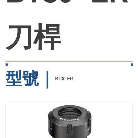
刀桿
型號｜
BT30-ER