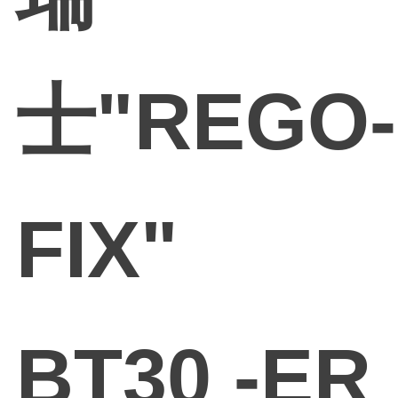
士"REGO-
FIX"
BT30 -ER