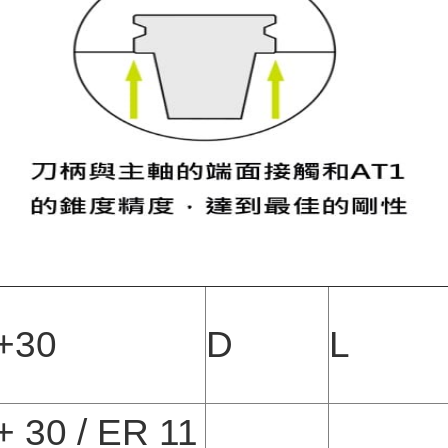
+30
D
L
 30 / ER 11