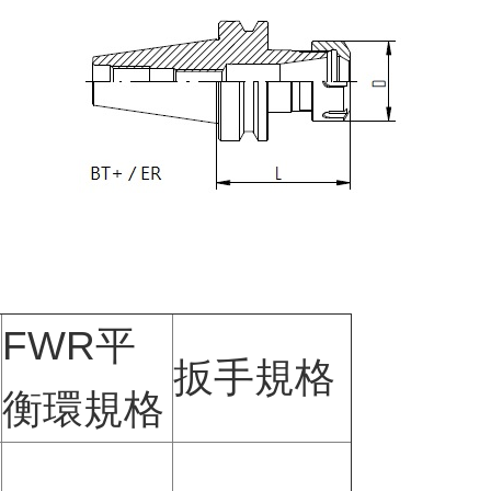
FWR平
扳手規格
衡環規格