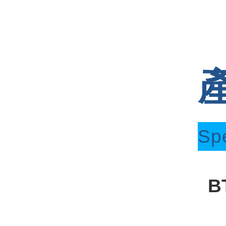
Spe
B