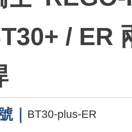
T30+ / E
桿
號｜
BT30-plus-ER