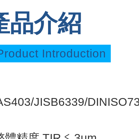
產品介紹
Product Introduction
S403/JISB6339/DINISO73
整體精度 TIR ≦ 3um