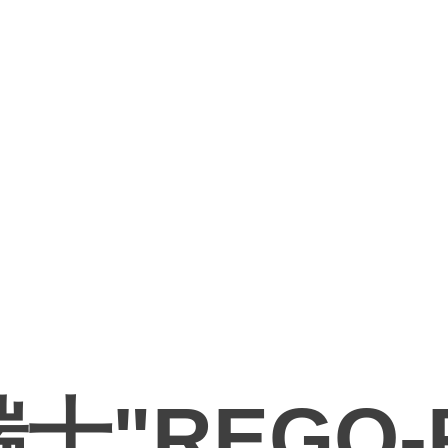
士"REGO-F