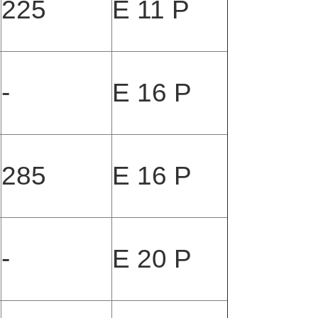
225
E 11 P
-
E 16 P
285
E 16 P
-
E 20 P