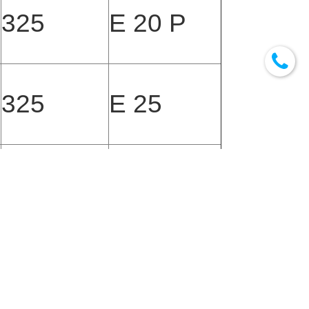
325
E 20 P
325
E 25
-
E 32
Products