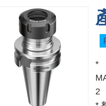
*
MA
2
* 