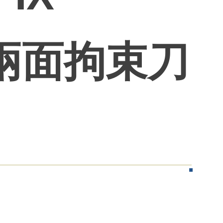
R 兩面拘束刀