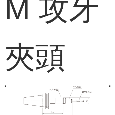
M 攻牙
夾頭