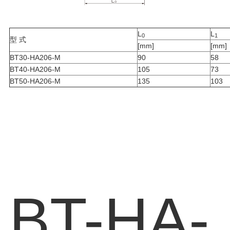
L
L
0
1
型 式
[mm]
[mm]
BT30-HA206-M
90
58
BT40-HA206-M
105
73
BT50-HA206-M
135
103
BT-HA-