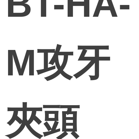
BT-HA-
M攻牙
夾頭