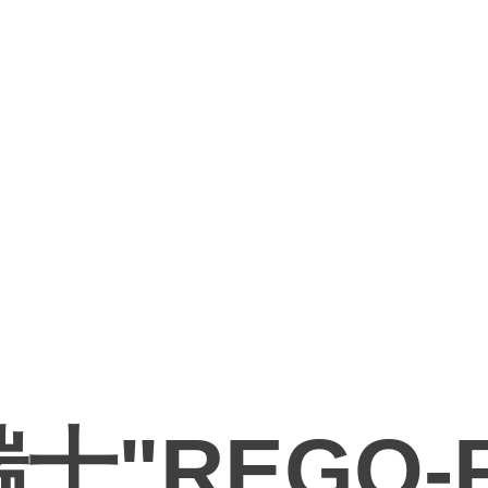
士"REGO-F