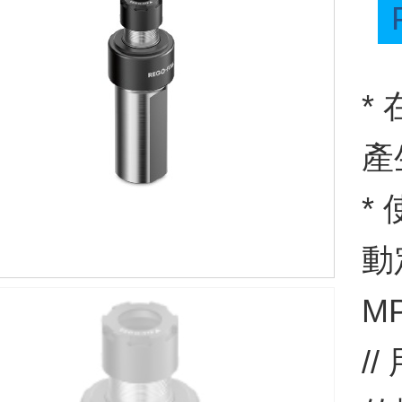
*
產
*
動
M
/