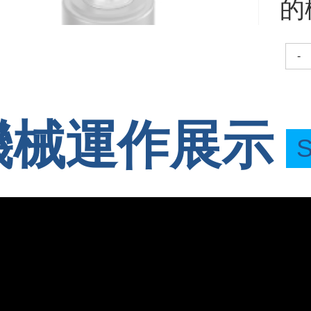
的
-
機械運作展示
S