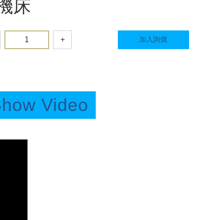
機床
+
加入詢價
how Video