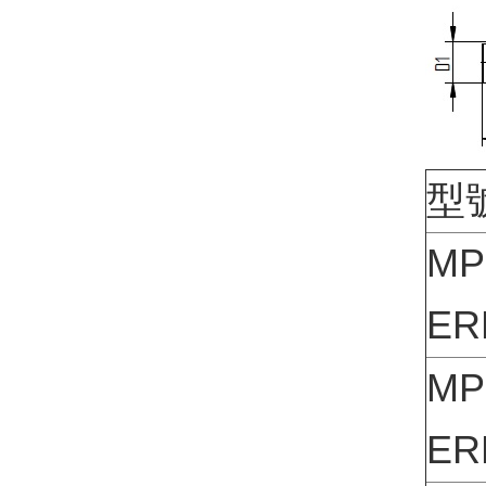
型
MP
ER
MP
ER