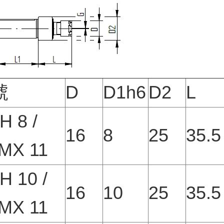
號
D
D1h6
D2
L
H 8 /
16
8
25
35.5
MX 11
H 10 /
16
10
25
35.5
MX 11