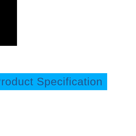
roduct Specification
浮動夾頭