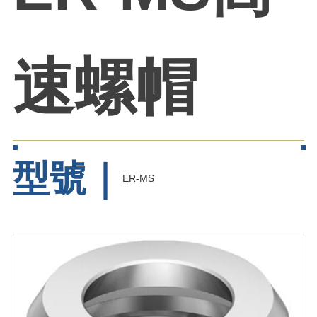
速螺帽
型號｜
ER-MS