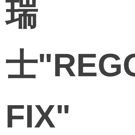
瑞
士"REG
FIX"