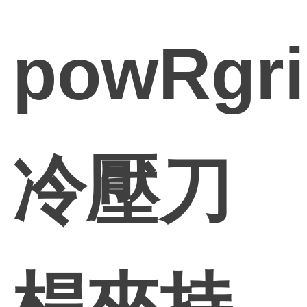
powRgr
冷壓刀